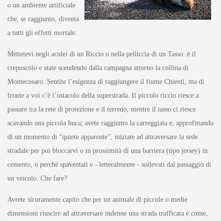
o un ambiente artificiale
che, se raggiunto, diventa
a tutti gli effetti mortale.
Mettetevi negli aculei di un Riccio o nella pelliccia di un Tasso: è il
crepuscolo e state scendendo dalla campagna attorno la collina di
Montecosaro. Sentite l’esigenza di raggiungere il fiume Chienti, ma di
fronte a voi c’è l’ostacolo della superstrada. Il piccolo riccio riesce a
passare tra la rete di protezione e il terreno, mentre il tasso ci riesce
scavando una piccola buca; avete raggiunto la carreggiata e, approfittando
di un momento di “quiete apparente”, iniziate ad attraversare la sede
stradale per poi bloccarvi o in prossimità di una barriera (tipo jersey) in
cemento, o perché spaventati e - letteralmente - sollevati dal passaggio di
un veicolo. Che fare?
Avrete sicuramente capito che per un animale di piccole o medie
dimensioni riuscire ad attraversare indenne una strada trafficata è come,