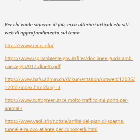
Per chi vuole saperne di più, ecco ulteriori articoli e/o siti
web di approfondimento sul tema
https://www.iene.info/
https://www.isprambiente.gov.it/files/doc-linee-guida-amb-
paesaggio/012-dinetti.pdf
https://www.bafu.admin.ch/dokumentation/umwelt/12035/
12055/index.html?lang=it
https://www.tuttogreen.it/ce-molto-traffico-sui-ponti-per-
animali/
https://www.vaol.it/it/notizie/anfibi-del-pian-di-spagna-
tunnel-e-nuovo-atlante-per-conoscerli.html