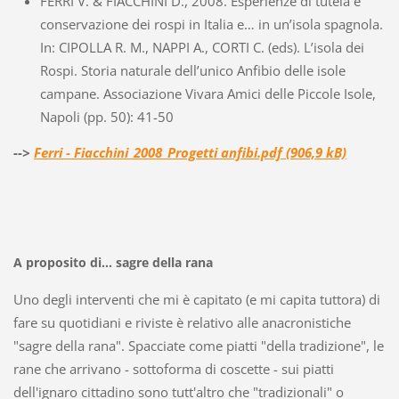
FERRI V. & FIACCHINI D., 2008. Esperienze di tutela e
conservazione dei rospi in Italia e… in un’isola spagnola.
In: CIPOLLA R. M., NAPPI A., CORTI C. (eds). L’isola dei
Rospi. Storia naturale dell’unico Anfibio delle isole
campane. Associazione Vivara Amici delle Piccole Isole,
Napoli (pp. 50): 41-50
-->
Ferri - Fiacchini_2008_Progetti anfibi.pdf (906,9 kB)
A proposito di... sagre della rana
Uno degli interventi che mi è capitato (e mi capita tuttora) di
fare su quotidiani e riviste è relativo alle anacronistiche
"sagre della rana". Spacciate come piatti "della tradizione", le
rane che arrivano - sottoforma di coscette - sui piatti
dell'ignaro cittadino sono tutt'altro che "tradizionali" o