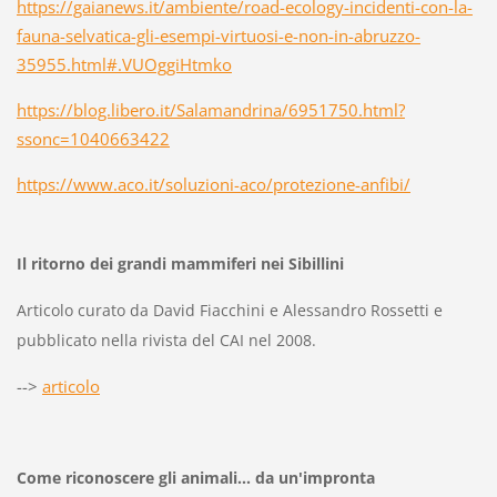
https://gaianews.it/ambiente/road-ecology-incidenti-con-la-
fauna-selvatica-gli-esempi-virtuosi-e-non-in-abruzzo-
35955.html#.VUOggiHtmko
https://blog.libero.it/Salamandrina/6951750.html?
ssonc=1040663422
https://www.aco.it/soluzioni-aco/protezione-anfibi/
Il ritorno dei grandi mammiferi nei Sibillini
Articolo curato da David Fiacchini e Alessandro Rossetti e
pubblicato nella rivista del CAI nel 2008.
-->
articolo
Come riconoscere gli animali... da un'impronta