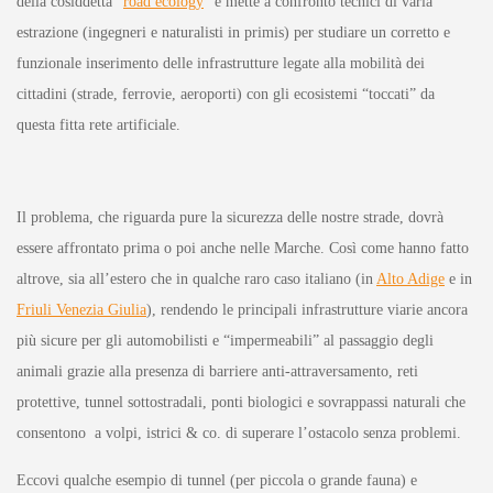
della cosiddetta “
road ecology
” e mette a confronto tecnici di varia
estrazione (ingegneri e naturalisti in primis) per studiare un corretto e
funzionale inserimento delle infrastrutture legate alla mobilità dei
cittadini (strade, ferrovie, aeroporti) con gli ecosistemi “toccati” da
questa fitta rete artificiale.
Il problema, che riguarda pure la sicurezza delle nostre strade, dovrà
essere affrontato prima o poi anche nelle Marche. Così come hanno fatto
altrove, sia all’estero che in qualche raro caso italiano (in
Alto Adige
e in
Friuli Venezia Giulia
), rendendo le principali infrastrutture viarie ancora
più sicure per gli automobilisti e “impermeabili” al passaggio degli
animali grazie alla presenza di barriere anti-attraversamento, reti
protettive, tunnel sottostradali, ponti biologici e sovrappassi naturali che
consentono a volpi, istrici & co. di superare l’ostacolo senza problemi.
Eccovi qualche esempio di tunnel (per piccola o grande fauna) e