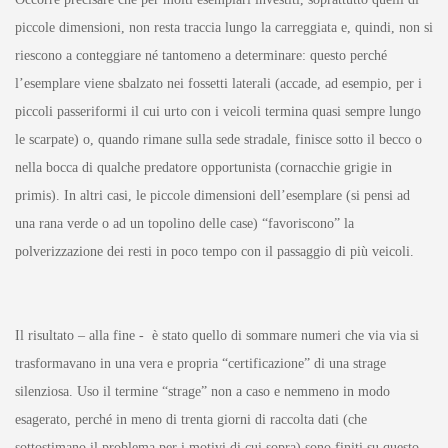
piccole dimensioni, non resta traccia lungo la carreggiata e, quindi, non si
riescono a conteggiare né tantomeno a determinare: questo perché
l’esemplare viene sbalzato nei fossetti laterali (accade, ad esempio, per i
piccoli passeriformi il cui urto con i veicoli termina quasi sempre lungo
le scarpate) o, quando rimane sulla sede stradale, finisce sotto il becco o
nella bocca di qualche predatore opportunista (cornacchie grigie in
primis). In altri casi, le piccole dimensioni dell’esemplare (si pensi ad
una rana verde o ad un topolino delle case) “favoriscono” la
polverizzazione dei resti in poco tempo con il passaggio di più veicoli.
Il risultato – alla fine - è stato quello di sommare numeri che via via si
trasformavano in una vera e propria “certificazione” di una strage
silenziosa. Uso il termine “strage” non a caso e nemmeno in modo
esagerato, perché in meno di trenta giorni di raccolta dati (che
sottostimano il problema per i motivi di cui sopra) sono finiti su questo