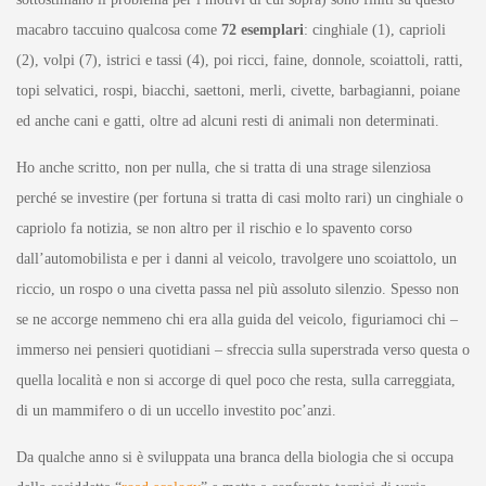
macabro taccuino qualcosa come
72 esemplari
: cinghiale (1), caprioli
(2), volpi (7), istrici e tassi (4), poi ricci, faine, donnole, scoiattoli, ratti,
topi selvatici, rospi, biacchi, saettoni, merli, civette, barbagianni, poiane
ed anche cani e gatti, oltre ad alcuni resti di animali non determinati.
Ho anche scritto, non per nulla, che si tratta di una strage silenziosa
perché se investire (per fortuna si tratta di casi molto rari) un cinghiale o
capriolo fa notizia, se non altro per il rischio e lo spavento corso
dall’automobilista e per i danni al veicolo, travolgere uno scoiattolo, un
riccio, un rospo o una civetta passa nel più assoluto silenzio. Spesso non
se ne accorge nemmeno chi era alla guida del veicolo, figuriamoci chi –
immerso nei pensieri quotidiani – sfreccia sulla superstrada verso questa o
quella località e non si accorge di quel poco che resta, sulla carreggiata,
di un mammifero o di un uccello investito poc’anzi.
Da qualche anno si è sviluppata una branca della biologia che si occupa