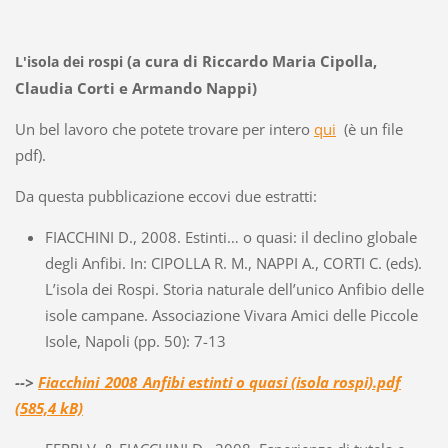
(a cura di Riccardo Maria Cipolla,
L'isola dei rospi
Claudia Corti e Armando Nappi)
Un bel lavoro che potete trovare per intero
qui
(è un file
pdf).
Da questa pubblicazione eccovi due estratti:
FIACCHINI D., 2008. Estinti… o quasi: il declino globale
degli Anfibi. In: CIPOLLA R. M., NAPPI A., CORTI C. (eds).
L’isola dei Rospi. Storia naturale dell’unico Anfibio delle
isole campane. Associazione Vivara Amici delle Piccole
Isole, Napoli (pp. 50): 7-13
-->
Fiacchini_2008_Anfibi estinti o quasi (isola rospi).pdf
(585,4 kB)