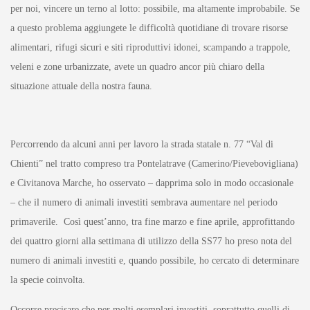
per noi, vincere un terno al lotto: possibile, ma altamente improbabile. Se
a questo problema aggiungete le difficoltà quotidiane di trovare risorse
alimentari, rifugi sicuri e siti riproduttivi idonei, scampando a trappole,
veleni e zone urbanizzate, avete un quadro ancor più chiaro della
situazione attuale della nostra fauna.
Percorrendo da alcuni anni per lavoro la strada statale n. 77 “Val di
Chienti” nel tratto compreso tra Pontelatrave (Camerino/Pievebovigliana)
e Civitanova Marche, ho osservato – dapprima solo in modo occasionale
– che il numero di animali investiti sembrava aumentare nel periodo
primaverile. Così quest’anno, tra fine marzo e fine aprile, approfittando
dei quattro giorni alla settimana di utilizzo della SS77 ho preso nota del
numero di animali investiti e, quando possibile, ho cercato di determinare
la specie coinvolta.
Occorre precisare che per molti esemplari investiti, soprattutto quelli di