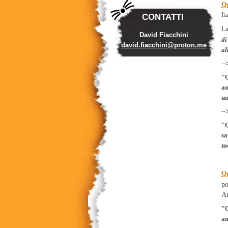
Q
It
CONTATTI
La
David Fiacchini
di
david.fi
acchini@
proton.m
e
al
--
"Q
an
un
--
"Q
sa
mo
Qu
po
An
"Q
an