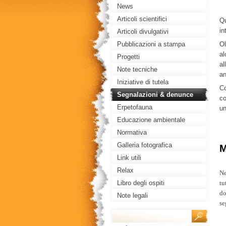
News
Articoli scientifici
Qu
in
Articoli divulgativi
Pubblicazioni a stampa
Ol
al
editoriale
Progetti
al
Note tecniche
an
Iniziative di tutela
Co
Segnalazioni & denunce
co
Erpetofauna
un
Educazione ambientale
Normativa
Galleria fotografica
M
Link utili
Relax
Ne
Libro degli ospiti
tu
do
Note legali
se