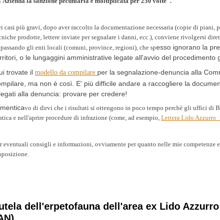
'Azienda la sanzione pecuniaria è moltiplicata per 250 volte".
i casi più gravi, dopo aver raccolto la documentazione necessaria (copie di piani, p
cniche prodotte, lettere inviate per segnalare i danni, ecc.), conviene rivolgersi dir
esso ignorano la prez
passando gli enti locali (comuni, province, regioni), che sp
rritori, o le lungaggini amministrative legate all'avvio del procedimento g
i trovate il
modello da compilare
per la segnalazione-denuncia alla Co
mpilare, ma non è così. E' più difficile andare a raccogliere la documen
legati alla denuncia: provare per credere!
imentica
vo di dirvi che i risultati si ottengono in poco tempo perchè gli uffici di B
atica e nell'aprire procedure di infrazione (come, ad esempio,
Lettera Lido Azzurro
r eventuali consigli e informazioni, ovviamente per quanto nelle mie competenze e
sposizione.
utela dell'erpetofauna dell'area ex Lido Azzurr
AN)