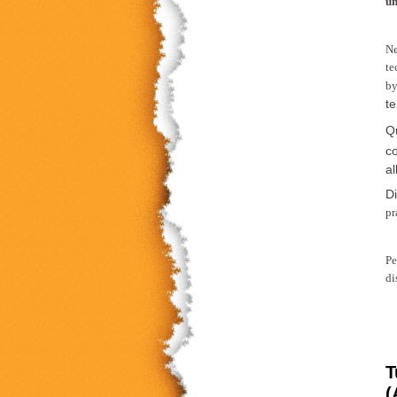
un
Ne
te
by
te
Qu
co
al
D
pr
Pe
di
T
(