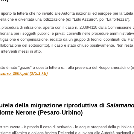
 riporto la lettera che ho inviato alle Autorità nazionali ed europee per la tutel
ella che è diventata una lottizzazione (ex "Lido Azzurro", poi "La fortezza").
 procedura di infrazione, aperta con il caso n. 2008/4110 dalla Commissione
lionaria per i soggetti pubblici e privati coinvolti nelle procedure amministrati
tigazione e compensazione, redatto da un gruppo di tecnici coordinati dal Pa
llaborazione del sottoscritto), il caso è stato chiuso positivamente. Non rest
i interventi messi in atto.
tto è nato "grazie" a questa lettera e... alla presenza del Rospo smeraldino (
zurro_2007.pdf (375,1 kB)
utela della migrazione riproduttiva di
Salamand
onte Nerone (Pesaro-Urbino)
r smuovere - è proprio il caso di scriverlo - le acque stagnanti della pubblica
sieme all'amico e collega Andrea Pellegrini e e inviata alle Autorità nazionali