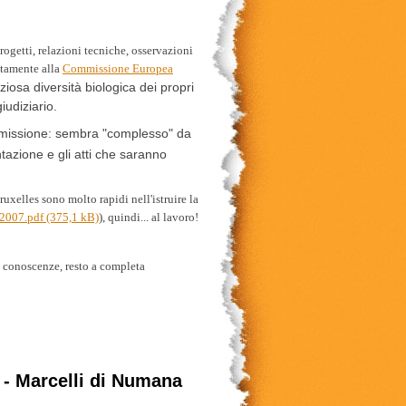
rogetti, relazioni tecniche, osservazioni
ettamente alla
Commissione Europea
iosa diversità biologica dei propri
iudiziario.
mmissione: sembra "complesso" da
tazione e gli atti che saranno
ruxelles sono molto rapidi nell'istruire la
_2007.pdf (375,1 kB)
), quindi... al lavoro!
 conoscenze, resto a completa
o - Marcelli di Numana