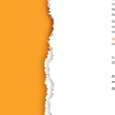
ch
Ne
do
Da
so
tu
Q
re
Ec
9
PS
or
Di