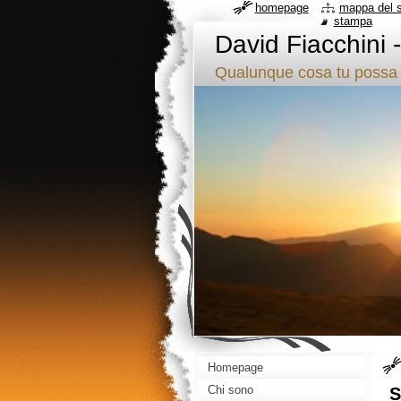
homepage
mappa del s
stampa
David Fiacchini 
Qualunque cosa tu possa 
Homepage
Chi sono
S