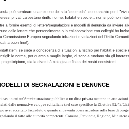
esta può sembrare una sezione del sito "scomoda": sono anch'io per il "vivi e
teressi privati calpestano diritti, norme, habitat e specie... non si può non inte
tre a fornire esempi di lettere/segnalazioni e modelli di denuncia da inviare al
cune delle lettere che personalmente o in collaborazione con colleghi ho inviat
la Commissione Europea segnalando infrazioni e violazioni del Diritto Comunitar
dati a buon fine!).
ntattatemi se siete a conoscenza di situazioni a rischio per habitat e specie 
nsigli: le norme, per quanto a maglie larghe, ci sono e tutelano sia gli interes
 progetto/piano, sia la diversità biologica e fisica dei nostri ecosistemi.
ODELLI DI SEGNALAZIONI E DENUNCE
i casi in cui un'Amministrazione pubblica o un ditta privata mettano in atto azioni 
telati dalle normative europee ed italiane (nel caso specifico la Direttiva 92/43/CE
po aver accertato l'accaduto o quanto si paventa possa accadere sulla base di progett
gnalando il fatto alle autorità competenti: Comune, Provincia, Regione, Minister