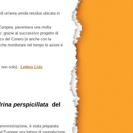
a di un'area umida residua ubicata in
 Europea, paventava una multa
ve: grazie al successivo progetto di
rco del Conero (e anche con la
a che monitorare nel tempo le azioni e
e non solo):
Lettera Lido
rina perspicillata
del
 amministrazione, è stata preparata
 ed Europee una lettera di segnalazione