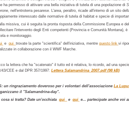
e ha permesso di attivare una bella iniziativa di tutela di una popolazione di
S
rone, nell'entroterra pesarese. L'area, peraltro, ricade all'interno di un sito de
ppiamente interessato dalle normative di tutela di habitat e specie di importa
lla missiva, cui è seguita la pronta risposta della Commissione Europea e del
llecitare l'intervento degli Enti competenti (Provincia e Comunità Montana), è 
tela e monitoraggio.
ui
e
qui
trovate la parte "scientifica" dell'iniziativa, mentre
questo link
vi rip
alizzate in collaborazione con il WWF Marche.
co la lettera che ha "scatenato" il tutto ed è relativa, lo ricordo, ad una specie
2/43/CEE e dal DPR 357/1997:
Lettera Salamandrina_2007.pdf (98 kB)
: un ringraziamento doveroso per i volontari dell'associazione
La Lupu
ganizzano il "Salamandrina-day".
 cosa si tratta? Date un'occhiata
qui
e
qui
e... partecipate anche voi a