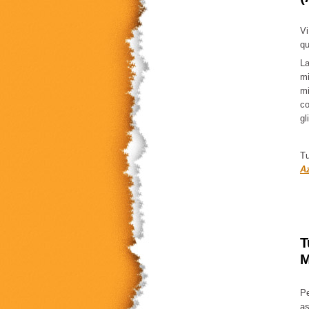
Vi
qu
La
mi
mi
co
gl
Tu
Az
T
M
Pe
as