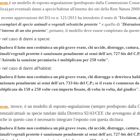
u
esto
è un modello di esposto-segnalazione (predisposto dalla Commissione Conse
alica) per eventuali danni a specie/habitat all'interno dei siti della Rete Natura 200
 recente approvazione del D.Lvo n. 121/2011 ha introdotto il reato di "
Uccisione, d
 esemplari di specie animali o vegetali selvatiche protette
"
e quello di "
Distruzion
l'interno di un sito protetto
", pertanto, il modello deve essere completato da queste
> nel caso di danni a specie:
ualora il fatto non costituisca un più grave reato, chi uccide, distrugge, cattura,
imali/vegetali protette è sanzionato penalmente ai sensi dell'art. 727-bis del C.P
'Azienda la sanzione pecuniaria è moltiplicata per 250 volte".
> nel caso di danni all'habitat:
ualora il fatto non costituisca un più grave reato, chi distrugge o deteriora habit
nzionato penalmente ai sensi dell'art. 733-bis del C.P.; se il reato è commesso d
ltiplicata da 150 a 250 volte con importo fissato, di volta in volta, dal giudice".
, invece, è un modello di esposto-segnalazione (sempre predisposto dalla C
esto
tenziali/attuali su specie tutelate dalla Direttiva 92/43/CEE che avvengono al di
che in questo caso è necessario integrare l'esposto con questa dicitura:
ualora il fatto non costituisca un più grave reato, chi uccide, distrugge, cattura,
imali/vegetali protette è sanzionato penalmente ai sensi dell'art. 727-bis del C.P