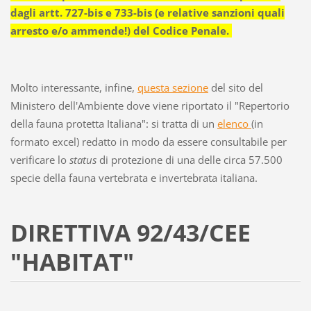
dagli artt. 727-bis e 733-bis (e relative sanzioni quali
arresto e/o ammende!) del Codice Penale.
Molto interessante, infine,
questa sezione
del sito del
Ministero dell'Ambiente dove viene riportato il "Repertorio
della fauna protetta Italiana": si tratta di un
elenco
(in
formato excel) redatto in modo da essere consultabile per
verificare lo
status
di protezione di una delle circa 57.500
specie della fauna vertebrata e invertebrata italiana.
DIRETTIVA 92/43/CEE
"HABITAT"