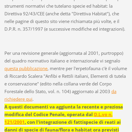
strumenti normativi che tutelano specie ed habitat: la
Direttiva 92/43/CEE (anche detta "Direttiva Habitat"), che
nelle pagine di questo sito viene richiamata più volte, e il
D.P.R. n. 357/1997 (e successive modifiche ed integrazioni).
Per una revisione generale (aggiornata al 2001, purtroppo)
del quadro normativo italiano e internazionale vi segnalo
questa pubblicazione
, mentre per l'erpetofauna c'è il volume
di Riccardo Scalera "Anfibi e Rettili italiani, Elementi di tutela
e conservazione" (edito nella collana verde del Corpo
Forestale dello Stato, vol. n. 104) aggiornato al 2003
da
richiedere qui
.
A questi documenti va aggiunta la recente e preziosa
modifica del Codice Penale, operata dal
D.L.vo n.
121/2001
, con l'integrazione di fattispecie di reati ai
danni di specie di fauna/flora e habitat ora previsti