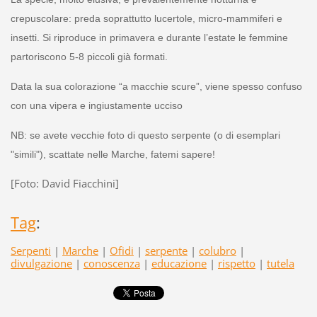
crepuscolare: preda soprattutto lucertole, micro-mammiferi e
insetti. Si riproduce in primavera e durante l’estate le femmine
partoriscono 5-8 piccoli già formati.
Data la sua colorazione “a macchie scure”, viene spesso confuso
con una vipera e ingiustamente ucciso
NB: se avete vecchie foto di questo serpente (o di esemplari
"simili"), scattate nelle Marche, fatemi sapere!
[Foto: David Fiacchini]
Tag
:
Serpenti
|
Marche
|
Ofidi
|
serpente
|
colubro
|
divulgazione
|
conoscenza
|
educazione
|
rispetto
|
tutela