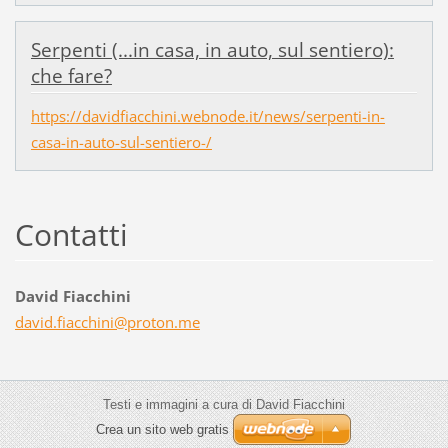
Serpenti (...in casa, in auto, sul sentiero):
che fare?
https://davidfiacchini.webnode.it/news/serpenti-in-
casa-in-auto-sul-sentiero-/
Contatti
David Fiacchini
david.fi
acchini@
proton.m
e
Testi e immagini a cura di David Fiacchini
Crea un sito web gratis