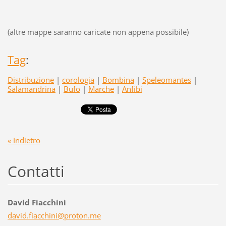
(altre mappe saranno caricate non appena possibile)
Tag
:
Distribuzione
|
corologia
|
Bombina
|
Speleomantes
|
Salamandrina
|
Bufo
|
Marche
|
Anfibi
« Indietro
Contatti
David Fiacchini
david.fi
acchini@
proton.m
e