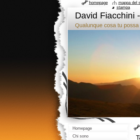
homepage
mappa del s
stampa
David Fiacchini 
Qualunque cosa tu possa 
Homepage
Chi sono
T