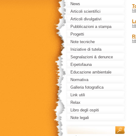
News
T
ht
Articoli scientifici
Articoli divulgativi
L
ht
Pubblicazioni a stampa
editoriale
Progetti
Ri
ht
Note tecniche
Iniziative di tutela
Segnalazioni & denunce
Erpetofauna
Educazione ambientale
Normativa
Galleria fotografica
Link utili
Relax
Libro degli ospiti
Note legali