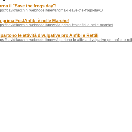
orna il "Save the frogs day"!
tps://davidfiacchini.webnode.it/news/torna-il-save-the-frogs-day1/
a prima FestAnfibi è nelle Marche!
tps://davidfiacchini.webnode.it/news/la-prima-festanfibi-e-nelle-marche/
partono le attività divulgative pro Anfibi e Rettili
tps://davidfiacchini.webnode.it/news/ripartono-le-attivita-divulgative-pro-anfibi-e-retti