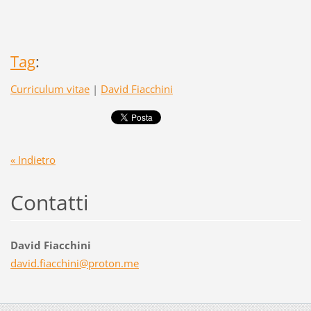
Tag
:
Curriculum vitae
|
David Fiacchini
« Indietro
Contatti
David Fiacchini
david.fi
acchini@
proton.m
e